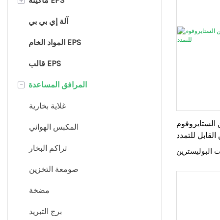
ماكينة EPS
آلة التوسيع المسبق EPS
آلة إي بي بي
المواد الخام EPS
ماكينة تشكيل الاشكال
آلة صب البلوك EPS
قالب EPS
-
آلة قطع EPS
المرافق المساعدة
آلة إعادة تدوير EPS
غلاية بخارية
ايروفوم EPS لمصنع
آلة لوحة ساندويتش
المكبس الهوائي
القابل للتمدد
ماكينة تعبئة وتغليف EPS
تراكم البخار
صومعة التخزين
مضخة
برج التبريد