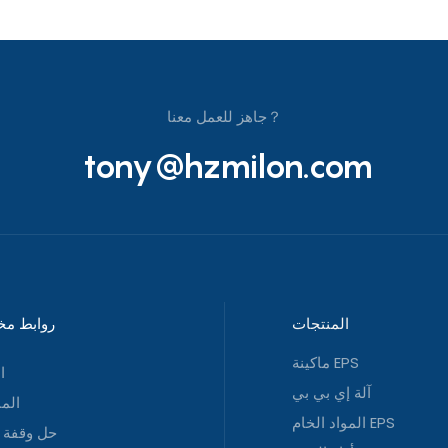
جاهز للعمل معنا？
tony@hzmilon.com
المنتجات
روابط مخ
ماكينة EPS
ا
آلة إي بي بي
الم
المواد الخام EPS
حل وقفة 