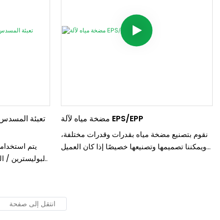
مضخة مياه لآلة EPS/EPP
تعبئة المسدس و
نقوم بتصنيع مضخة مياه بقدرات وقدرات مختلفة،
يتم استخدامه
ويمكننا تصميمها وتصنيعها خصيصًا إذا كان العميل
بحاجة إلى متطلبات مختلفة. يستخدم لدعم
الماكينة مثل ماكينة EPS/EPP(البوليسترين/
الستايروفوم) ونظام أنابيب التفريغ المركزي