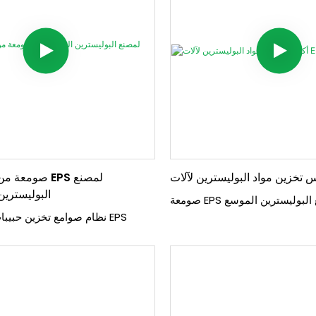
صومعة من الست
البوليسترين 
E لمصنع البوليسترين الموسع
نظام صوامع تخزين حبيبات البوليسترين EPS