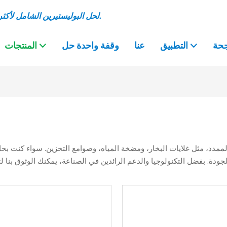
Milon هو EPS احترافي & الشركة المصنعة لآلة EPP لحل البوليستيرين الشامل لأكثر من 30 عامًا.
جحة
التطبيق
عنا
وقفة واحدة حل
المنتجات
 الممدد، مثل غلايات البخار، ومضخة المياه، وصوامع التخزين. سواء كنت بحا
الجودة. بفضل التكنولوجيا والدعم الرائدين في الصناعة، يمكنك الوثوق بنا 