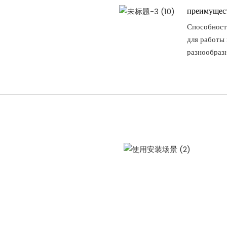
преимущест
Способность
для работы
разнообраз