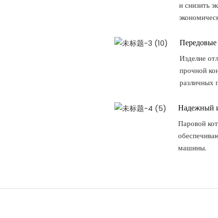
и снизить э
экономичес
Передовые
Изделие от
прочной ко
различных 
Надежный 
Паровой ко
обеспечива
машины.