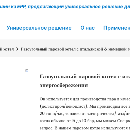
шин из EPP, предлагающий универсальное решение д
Универсальное решение
О нас
Примене
й котел
Газоугольный паровой котел с итальянской & немецкой 
Газоугольный паровой котел с и
энергосбережения
Он используется для производства пара в каче
(полистирол/пенопласт). Мы производим все в
20 тонн/час, топливо от электричества/газа/д
котла обычно от 5 до 10 бар, мы можем Специ
запрос. В нашем паровом котле используются г