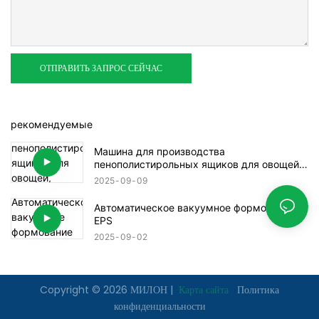
ОТПРАВИТЬ ЗАПРОС СЕЙЧАС
рекомендуемые
Машина для производства
пенополистирольных ящиков для овощей,
фруктов и рыбы
2025
09
09
Автоматическое вакуумное формование
EPS
2025
09
02
Copyright © 2026 МИЛОН |
Карта сайта
Политика
конфиденциальности