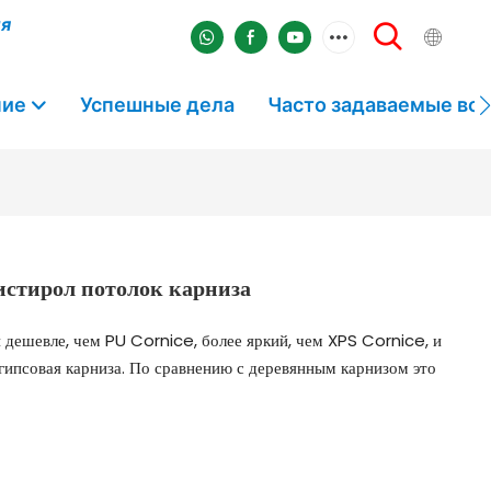
ля
ние
Успешные дела
Часто задаваемые во
истирол потолок карниза
н дешевле, чем PU Cornice, более яркий, чем XPS Cornice, и
м гипсовая карниза. По сравнению с деревянным карнизом это