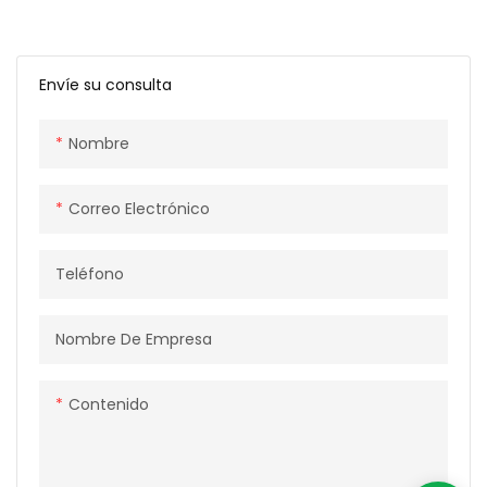
residuos plásticos como EPS,
eficiente desechos plásticos
EPP, EPE y XPS, reduciendo el
como EPS, EPP, EPE y XPS, lo
volumen y ahorrando
que reduce el volumen para
costos de transporte y
un transporte y eliminación
Envíe su consulta
eliminación. El bloque
rentables. Las empresas y
comprimido puede ser
fabricantes de reciclaje
Nombre
reutilizado como granulado
pueden reciclar los bloques
de alta calidad por
comprimidos para obtener
empresas y fabricantes de
granulados de alta calidad.
Correo Electrónico
reciclaje.
Teléfono
Nombre De Empresa
Contenido