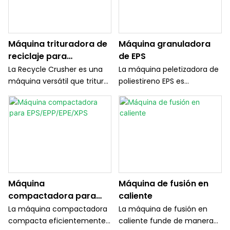
Máquina trituradora de
Máquina granuladora
reciclaje para
de EPS
materiales EPS
La Recycle Crusher es una
La máquina peletizadora de
máquina versátil que tritura
poliestireno EPS es
y recicla eficazmente
adecuada para el reciclaje
materiales de EPS,
directo de EPS/XPS,
simplificando el proceso de
granulación y
reciclaje. Con su diseño
procesamiento de bloques
único y estructura simple,
de fusión en caliente.
ofrece múltiples funciones y
fácil operación, lo que lo
convierte en un activo
Máquina
Máquina de fusión en
valioso para la gestión de
compactadora para
caliente
residuos.
EPS/EPP/EPE/XPS
La máquina compactadora
La máquina de fusión en
compacta eficientemente
caliente funde de manera