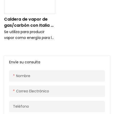
Caldera de vapor de
gas/carbón con Italia &
quemador alemán y
Se utiliza para producir
sistema de ahorro de
vapor como energía para la
energía
máquina, como la máquina
de EPS/EPP
(poliestireno/espuma de
poliestireno) en
Envíe su consulta
funcionamiento.
Nombre
Correo Electrónico
Teléfono