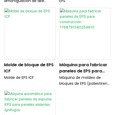
moldeadas en
amortiguación de aire
EPS
poliestireno expandido
acondicionado moldeadas
en poliestireno expandido
Molde de bloque de EPS
Máquina para fabricar
ICF
paneles de EPS para
construcción -
Molde de EPS ICF
Máquina de moldeo de
1768791580259810
bloques de EPS (poliestireno
expandible)