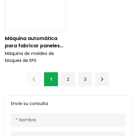
Máquina automática
para fabricar paneles
de espuma EPS para
Máquina de moldeo de
paneles aislantes
bloques de EPS
ignífugos
1
2
3
Envíe su consulta
Nombre