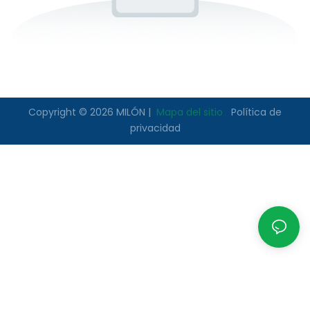
Copyright © 2026 MILÓN |
Mapa del sitio
Política de
privacidad