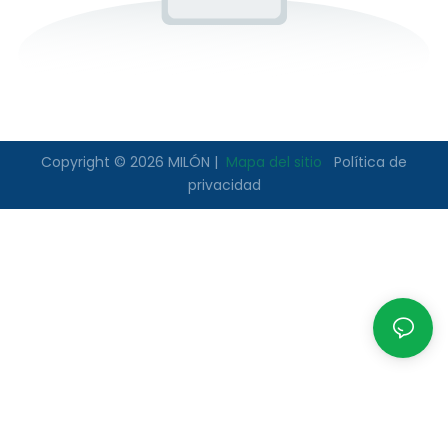
Copyright © 2026 MILÓN |
Mapa del sitio
Política de
privacidad