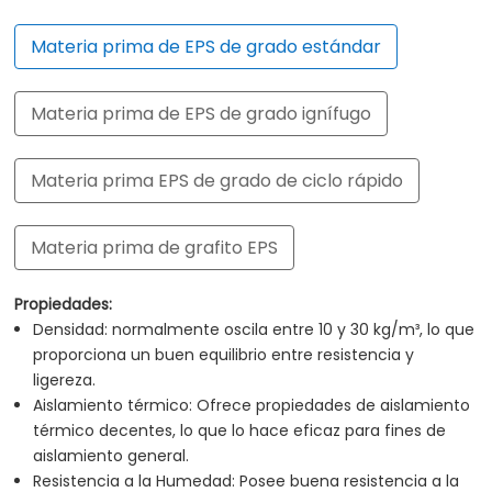
Materia prima de EPS de grado estándar
Materia prima de EPS de grado ignífugo
Materia prima EPS de grado de ciclo rápido
Materia prima de grafito EPS
e alta calidad diseñada para cumplir con los estrictos
te formulado y diseñado para reducir significativamente los
ireno expandible (EPS) mejorada con partículas de grafito.
Propiedades:
ireno expandido (EPS) es un material versátil conocido por sus
Este material innovador logra un enfriamiento más rápido a
uperiores, lo que lo convierte en una opción ideal para
Densidad: normalmente oscila entre 10 y 30 kg/m³, lo que
a gama de aplicaciones.
afito en la matriz de EPS refleja el calor radiante, lo que
proporciona un buen equilibrio entre resistencia y
smo tiempo mantiene la naturaleza liviana y versátil del EPS
iliza perlas de EPS más pequeñas en comparación con los
ligereza.
e mayor, lo que permite una transferencia de calor más
Aislamiento térmico: Ofrece propiedades de aislamiento
 está formulada con aditivos que mejoran sus capacidades
térmico decentes, lo que lo hace eficaz para fines de
dad en entornos donde la resistencia al fuego es crítica.
ve una fusión superior entre las perlas durante el proceso de
aislamiento general.
ntiza un aislamiento térmico excepcional, ayudando a regular
 facilita un enfriamiento más rápido.
as de techos y paneles de paredes para mejorar la eficiencia
Resistencia a la Humedad: Posee buena resistencia a la