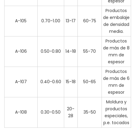
espesor
Bloque de alta densidad
Productos
30-50
y productos especiales.
de embalaje
A-105
0.70-1.00
13-17
60-75
de densidad
Bloque de alta densidad
0
25-40
media.
y productos especiales.
Productos
Bloque de alta densidad
20-40
de más de 8
y productos especiales.
A-106
0.50-0.80
14-18
55-70
mm de
espesor
Productos
de más de 6
A-107
0.40-0.60
15-18
50-65
mm de
espesor
Moldura y
20-
productos
A-108
0.30-0.50
35-50
28
especiales,
p.e. tocados