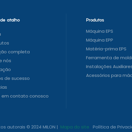
 de atalho
Produtos
Máquina EPS
a
Máquina EPP
utos
Matéria-prima EPS
ção completa
Ferramenta de mold
e nós
Instalações Auxiliare
cação
Acessórios para máq
s de sucesso
cias
e em contato conosco
itos autorais © 2024 MILON |
Mapa do site
Política de Privac