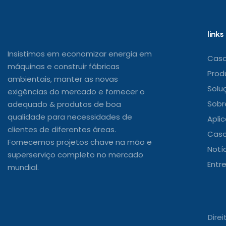
links
Insistimos em economizar energia em
Cas
máquinas e construir fábricas
Prod
ambientais, manter as novas
Solu
exigências do mercado e fornecer o
Sobr
adequado & produtos de boa
qualidade para necessidades de
Apli
clientes de diferentes áreas.
Caso
Fornecemos projetos chave na mão e
Notí
superserviço completo no mercado
Entr
mundial.
Dire