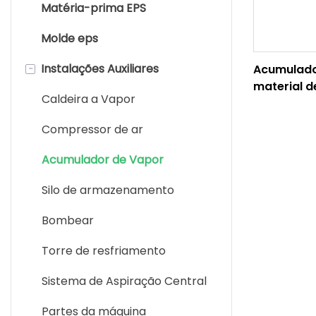
Matéria-prima EPS
Máquina de moldagem de
formas
Molde eps
Máquina de moldagem de
-
Instalações Auxiliares
Acumulado
blocos EPS
material 
Caldeira a Vapor
isolament
Máquina de corte EPS
Compressor de ar
Máquina de reciclagem EPS
Acumulador de Vapor
Máquina de painel sanduíche
Silo de armazenamento
Máquina de embalagem EPS
Bombear
Torre de resfriamento
Sistema de Aspiração Central
Partes da máquina