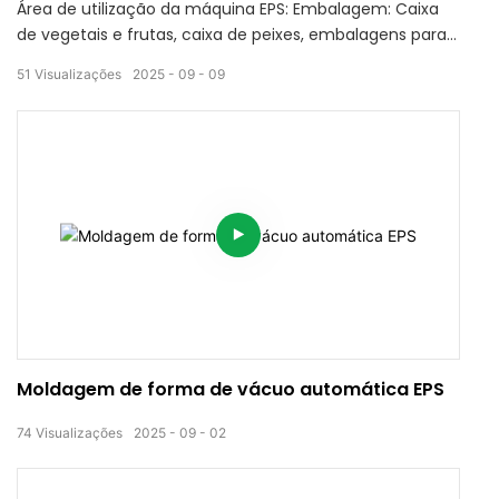
Área de utilização da máquina EPS: Embalagem: Caixa
de vegetais e frutas, caixa de peixes, embalagens para
eletrônicos Decoração Cornija, Tetos, Artigos de arte e
51
Visualizações
2025
09
09
decoração Prédio Painel sanduíche, painel 3D, inserção
de tijolo, espuma de concreto isolante (ICF) Protegendo
Almofada anticongelante para amortecer fundações
de estradas e ferrovias em regiões de muito frio Outras
aplicações: Misturado com argila e cimento para
fabricar títulos de parede leves e peças fundidas de
cimento
Moldagem de forma de vácuo automática EPS
74
Visualizações
2025
09
02