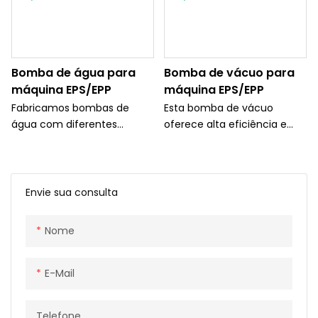
Bomba de água para
Bomba de vácuo para
máquina EPS/EPP
máquina EPS/EPP
Fabricamos bombas de
Esta bomba de vácuo
água com diferentes
oferece alta eficiência e
potências e capacidades,
desempenho confiável,
podemos projetar e fabricar
tornando-a ideal para
especialmente se o cliente
diversas aplicações
precisar de requisitos
industriais. Com seu design
Envie sua consulta
diferentes. É usado para
compacto e fácil operação,
apoiar a máquina, como a
fornece uma solução
Nome
máquina EPS / EPP
econômica para a criação
(poliestireno / isopor) e o
de ambientes de vácuo
sistema central de
E-Mail
tubulação de vácuo
funcionando
Telefone