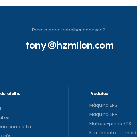
Pronto para trabalhar conosco?
tony@hzmilon.com
 de atalho
Produtos
Máquina EPS
a
Máquina EPP
utos
Matéria-prima EPS
ção completa
Ferramenta de mold
e nós