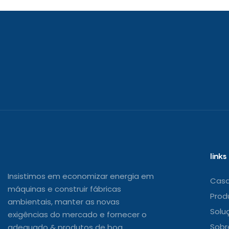
links
Insistimos em economizar energia em
Cas
máquinas e construir fábricas
Prod
ambientais, manter as novas
Solu
exigências do mercado e fornecer o
Sobr
adequado & produtos de boa