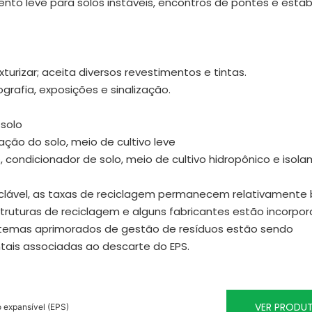
imento leve para solos instáveis, encontros de pontes e estab
exturizar; aceita diversos revestimentos e tintas.
grafia, exposições e sinalização.
 solo
ação do solo, meio de cultivo leve
condicionador de solo, meio de cultivo hidropônico e isol
clável, as taxas de reciclagem permanecem relativamente 
truturas de reciclagem e alguns fabricantes estão incorpo
sistemas aprimorados de gestão de resíduos estão sendo
ais associadas ao descarte do EPS.
VER PRODU
 expansível (EPS)