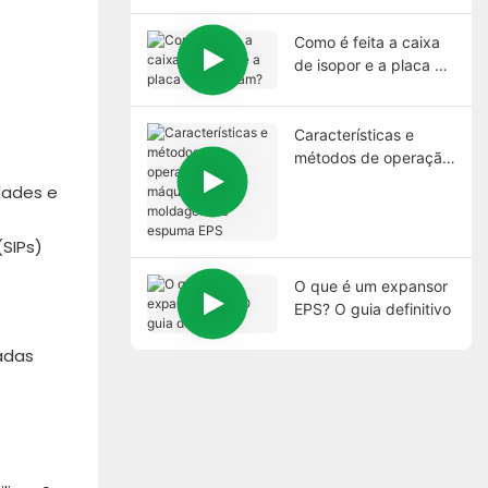
Como é feita a caixa
de isopor e a placa de
geofoam?
Características e
métodos de operação
da máquina de
idades e
moldagem de espuma
EPS
(SIPs)
O que é um expansor
EPS? O guia definitivo
adas