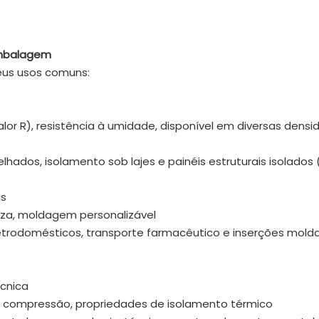
 embalagem
seus usos comuns:
(valor R), resistência à umidade, disponível em diversas dens
hados, isolamento sob lajes e painéis estruturais isolados 
is
veza, moldagem personalizável
letrodomésticos, transporte farmacêutico e inserções mold
écnica
cia à compressão, propriedades de isolamento térmico