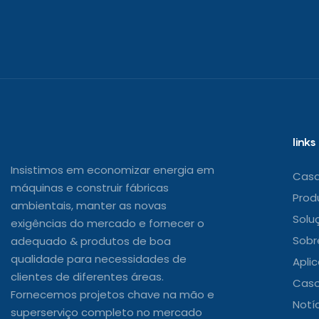
links
Insistimos em economizar energia em
Cas
máquinas e construir fábricas
Prod
ambientais, manter as novas
Solu
exigências do mercado e fornecer o
Sobr
adequado & produtos de boa
qualidade para necessidades de
Apli
clientes de diferentes áreas.
Caso
Fornecemos projetos chave na mão e
Notí
superserviço completo no mercado