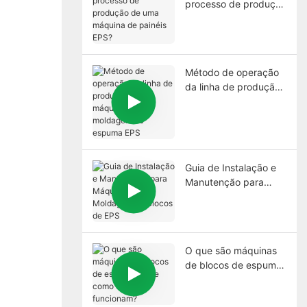
processo de produção
de uma máquina de
painéis EPS?
Método de operação
da linha de produção
da máquina de
moldagem de espuma
EPS
Guia de Instalação e
Manutenção para
Máquina de
Moldagem de Blocos
de EPS
O que são máquinas
de blocos de espuma
EPS e como elas
funcionam?