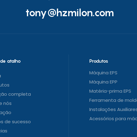
tony@hzmilon.com
 de atalho
Produtos
Máquina EPS
a
Máquina EPP
utos
Matéria-prima EPS
ção completa
Ferramenta de mold
e nós
Instalações Auxiliare
cação
Acessórios para máq
s de sucesso
cias