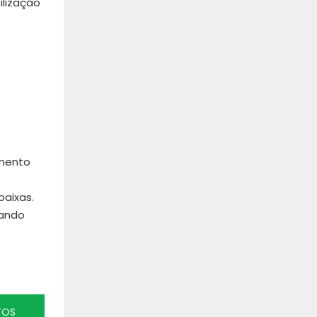
ilização
amento
baixas.
rando
TOS