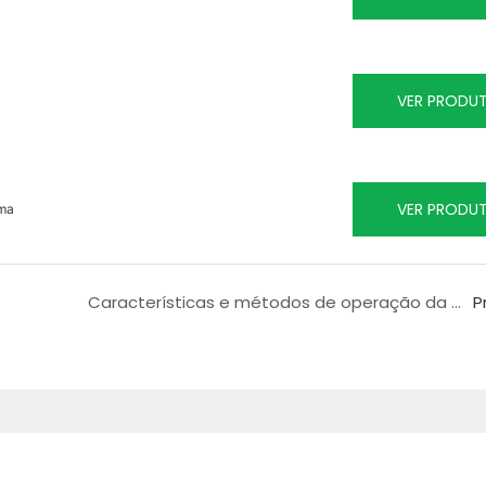
VER PRODU
VER PRODU
uma
Características e métodos de operação da máquina de moldagem de espuma EPS
P