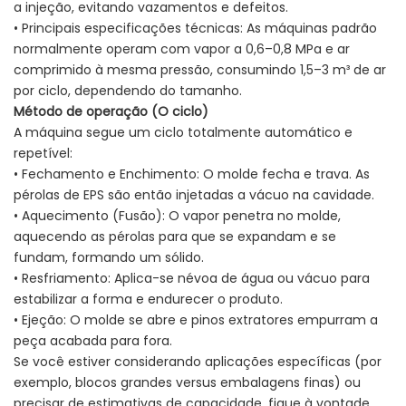
a injeção, evitando vazamentos e defeitos.
• Principais especificações técnicas: As máquinas padrão
normalmente operam com vapor a 0,6–0,8 MPa e ar
comprimido à mesma pressão, consumindo 1,5–3 m³ de ar
por ciclo, dependendo do tamanho.
Método de operação (O ciclo)
A máquina segue um ciclo totalmente automático e
repetível:
• Fechamento e Enchimento: O molde fecha e trava. As
pérolas de EPS são então injetadas a vácuo na cavidade.
• Aquecimento (Fusão): O vapor penetra no molde,
aquecendo as pérolas para que se expandam e se
fundam, formando um sólido.
• Resfriamento: Aplica-se névoa de água ou vácuo para
estabilizar a forma e endurecer o produto.
• Ejeção: O molde se abre e pinos extratores empurram a
peça acabada para fora.
Se você estiver considerando aplicações específicas (por
exemplo, blocos grandes versus embalagens finas) ou
precisar de estimativas de capacidade, fique à vontade