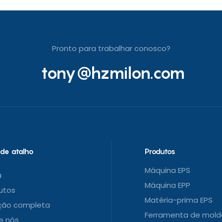
Pronto para trabalhar conosco?
tony@hzmilon.com
 de atalho
Produtos
Máquina EPS
a
Máquina EPP
utos
Matéria-prima EPS
ção completa
Ferramenta de mold
e nós